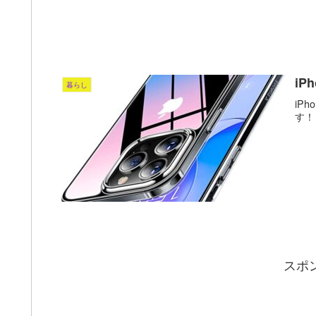
i
暮らし
iP
す！
スポ