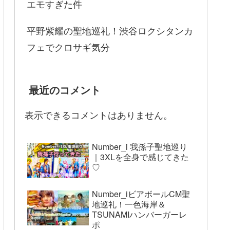
エモすぎた件
平野紫耀の聖地巡礼！渋谷ロクシタンカ
フェでクロサギ気分
最近のコメント
表示できるコメントはありません。
Number_i 我孫子聖地巡り
｜3XLを全身で感じてきた
♡
Number_iビアボールCM聖
地巡礼！一色海岸＆
TSUNAMIハンバーガーレ
ポ